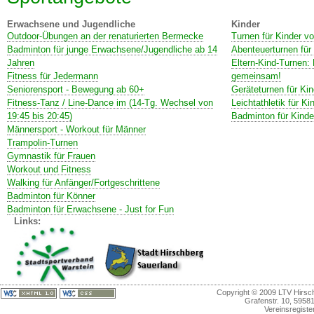
Erwachsene und Jugendliche
Kinder
Outdoor-Übungen an der renaturierten Bermecke
Turnen für Kinder vo
Badminton für junge Erwachsene/Jugendliche ab 14
Abenteuerturnen für
Jahren
Eltern-Kind-Turnen: 
Fitness für Jedermann
gemeinsam!
Seniorensport - Bewegung ab 60+
Geräteturnen für Kin
Fitness-Tanz / Line-Dance im (14-Tg. Wechsel von
Leichtathletik für 
19:45 bis 20:45)
Badminton für Kinde
Männersport - Workout für Männer
Trampolin-Turnen
Gymnastik für Frauen
Workout und Fitness
Walking für Anfänger/Fortgeschrittene
Badminton für Könner
Badminton für Erwachsene - Just for Fun
Links:
Copyright © 2009 LTV Hirschb
Grafenstr. 10, 5958
Vereinsregiste